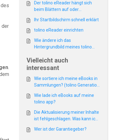
Der tolino eReader hängt sich
 des
beim Blättern auf oder
überspringt Seiten
Ihr Startbildschirm schnell erklärt
 der
tolino eReader einrichten
Wie ändere ich das
Hintergrundbild meines tolino
eReaders (Sleepscreen)?
Vielleicht auch
interessant
ngen
.
 dem
Wie sortiere ich meine eBooks in
Sammlungen? (tolino Generation
bis Mai 2024)
Wie lade ich eBooks auf meine
tolino app?
Die Aktualisierung meiner Inhalte
ist fehlgeschlagen. Was kann ich
dagegen tun?
Wer ist der Garantiegeber?