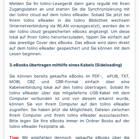
Melden Sie Ihr tolino-Lesegerät dann ganz regulär mit Ihren
Zugangsdaten an und starten Sie die Synchronisierung mit
der tolino cloud auf dem tolino eReader. Sobald Sie jetzt bei
Ihrem tolino eReader in die tolino Bibliothek wechseln
(Internetverbindung via WLAN vorausgesetzt), werden die in
der tolino cloud gespeicherten eBooks angezeigt. Um diese
lokal auf Ihren tolino herunterzuladen, tippen Sie einfach auf
das jeweilige Cover des eBooks. Das eBook wird dann direkt
auf dem tolino eReader gespeichert und Sie können mit dem
Lesen beginnen.
3.eBooks übertragen mithilfe eines Kabels (Sideloading)
Sie können bereits gekaufte eBooks im PDF-, ePUB, TXT,
MOBI, CBZ und CBR-Format einfach über eine
Kabelverbindung lokal auf den tolino übertragen. Sobald Ihr
tolino eReader über das mitgelieferte USB-Kabel mit dem
Computer verbunden ist und von diesem erkannt wurde,
können Sie von Ihrem Computer auf den tolino eReader
zugreifen. Sie haben jetzt die Möglichkeit, Dateien zwischen
Ihrem Computer und Ihrem tolino eReader auszutauschen.
Bitte legen Sie Ihre eBooks immer im Ordner Books auf der
tolino eReader Festplatte ab.
Tipp:
Wir empfehlen dennoch, gekaufte eBooks über die