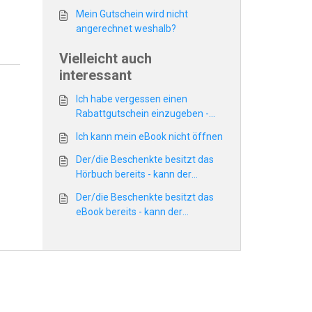
können Sie diesen nachträglich
Mein Gutschein wird nicht
berücksichtigen?
angerechnet weshalb?
Vielleicht auch
interessant
Ich habe vergessen einen
Rabattgutschein einzugeben -
können Sie diesen nachträglich
Ich kann mein eBook nicht öffnen
berücksichtigen?
Der/die Beschenkte besitzt das
Hörbuch bereits - kann der
Gutschein auch für ein anderes
Der/die Beschenkte besitzt das
Hörbuch verwendet werden?
eBook bereits - kann der
Gutschein auch für ein anderes
eBook verwendet werden?